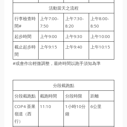
活動當天之流程
行李檢查時
上午7:00-
上午7:30-
上午8:00-
間#
7:50
8:20
8:50
起步時間
上午9:00
上午9:30
上午10:00
截止起步時
上午9:15
上午9:40
上午10:15
間
#或會作出輕微調整，最終時間以跑手須知為準
分段截跑點
分段截跑點
截跑時間
分段時限
距離
COP4 茶果
11:10
1小時10分
6公里
嶺道（西
鐘
行）