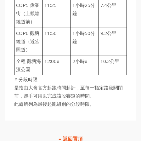
COP5 偉業
11:25
1小時25分
7.4公里
街（上觀塘
鐘
繞道前）
COP6 觀塘
11:50
1小時50分
9.2公里
繞道（近宏
鐘
照道）
全程 觀塘海
12:00#
2小時#
10.2公里
濱公園
# 分段時限
是指由大會官方起跑時間起計，至每一指定路段關閉
前，跑手可用以完成該段賽道的時間。
此處所列為最後起跑組別的分段時限。
返回置頂