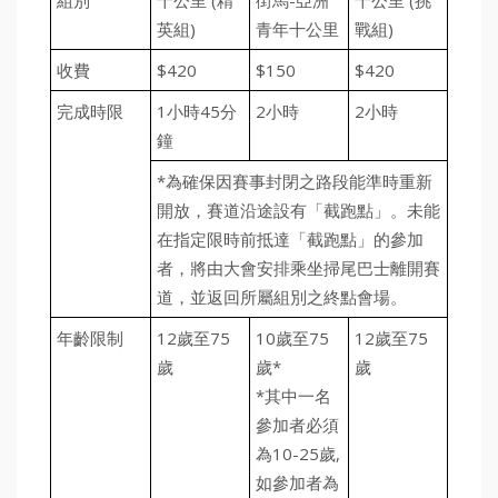
組別
十公里 (精
街馬-亞洲
十公里 (挑
英組)
青年十公里
戰組)
收費
$420
$150
$420
完成時限
1小時45分
2小時
2小時
鐘
*為確保因賽事封閉之路段能準時重新
開放，賽道沿途設有「截跑點」。未能
在指定限時前抵達「截跑點」的參加
者，將由大會安排乘坐掃尾巴士離開賽
道，並返回所屬組別之終點會場。
年齡限制
12歲至75
10歲至75
12歲至75
歲
歲*
歲
*其中一名
參加者必須
為10-25歲,
如參加者為