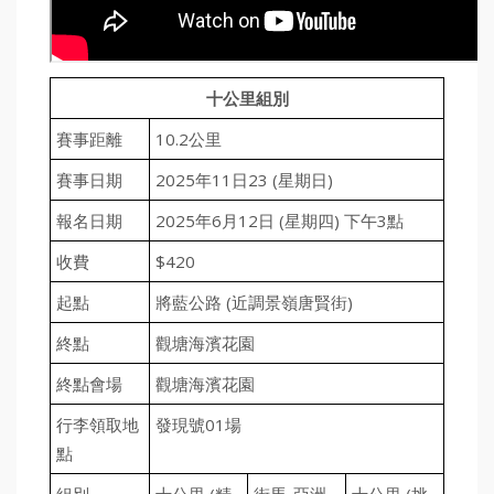
十公里組別
賽事距離
10.2公里
賽事日期
2025年11日23 (星期日)
報名日期
2025年6月12日 (星期四) 下午3點
收費
$420
起點
將藍公路 (近調景嶺唐賢街)
終點
觀塘海濱花園
終點會場
觀塘海濱花園
行李領取地
發現號01場
點