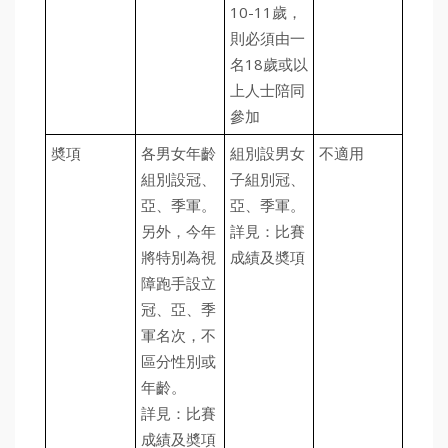
10-11歲，
則必須由一
名18歲或以
上人士陪同
參加
奬項
各男女年齡
組別設男女
不適用
組別設冠、
子組別冠、
亞、季軍。
亞、季軍。
另外，今年
詳見：比賽
將特別為視
成績及奬項
障跑手設立
冠、亞、季
軍名次，不
區分性別或
年齡。
詳見：比賽
成績及奬項